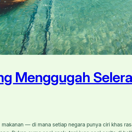
ang Menggugah Selera 
a makanan — di mana setiap negara punya ciri khas ra