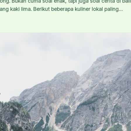
g. Bukan cuma soal enak, tapi juga soal cerita di bal
ng kaki lima. Berikut beberapa kuliner lokal paling…