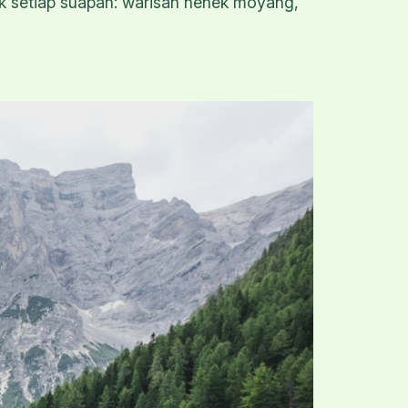
ik setiap suapan: warisan nenek moyang,